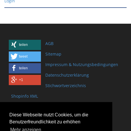
Login
AGB
teilen
Sitemap
tweet
Impressum & Nutzungsbedingungen
teilen
Datenschutzerklärung
+1
Stichwortverzeichnis
Shopinfo XML
Copyright www.onSite.org
Diese Webseite nutzt Cookies, um die
Bischof-Brand Straße 2
Benutzerfreundlichkeit zu erhöhen
61440 Oberursel
Mehr anzeigen