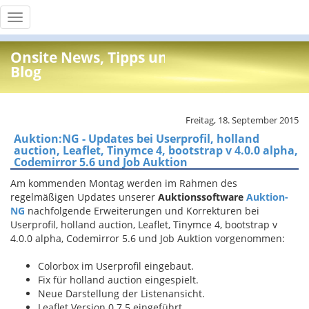
Toggle
navigation
Onsite News, Tipps und Info
Blog
Freitag, 18. September 2015
Auktion:NG - Updates bei Userprofil, holland
auction, Leaflet, Tinymce 4, bootstrap v 4.0.0 alpha,
Codemirror 5.6 und Job Auktion
Am kommenden Montag werden im Rahmen des
regelmäßigen Updates unserer
Auktionssoftware
Auktion-
NG
nachfolgende Erweiterungen und Korrekturen bei
Userprofil, holland auction, Leaflet, Tinymce 4, bootstrap v
4.0.0 alpha, Codemirror 5.6 und Job Auktion vorgenommen:
Colorbox im Userprofil eingebaut.
Fix für holland auction eingespielt.
Neue Darstellung der Listenansicht.
Leaflet Version 0.7.5 eingeführt.