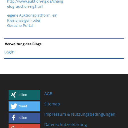
http://www.auktion-ng.de/chang
elog_auction-ng.html
eigene Auktionsplattform, ein
Kleinanzeigen- oder
Gesuche-Portal
Verwaltung des Blogs
Login
AGB
teilen
Sitemap
tweet
Impressum & Nutzungsbedingungen
teilen
Datenschutzerklärung