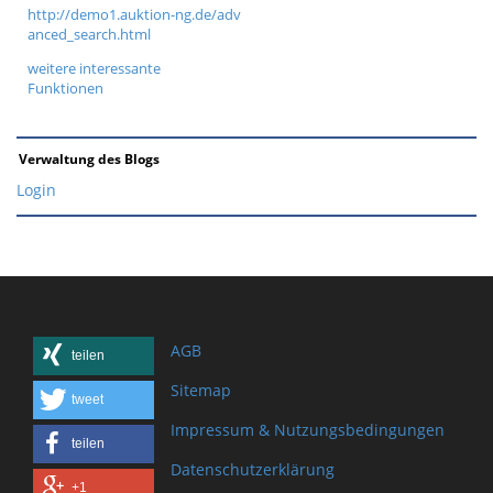
http://demo1.auktion-ng.de/adv
anced_search.html
weitere interessante
Funktionen
Verwaltung des Blogs
Login
AGB
teilen
Sitemap
tweet
Impressum & Nutzungsbedingungen
teilen
Datenschutzerklärung
+1