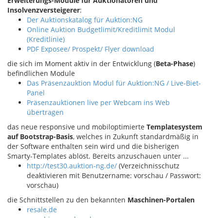
Erweiterungs-Module für Auktionatoren und
Insolvenzversteigerer
:
Der Auktionskatalog für Auktion:NG
Online Auktion Budgetlimit/Kreditlimit Modul
(Kreditlinie)
PDF Exposee/ Prospekt/ Flyer download
die sich im Moment aktiv in der Entwicklung (
Beta-Phase
)
befindlichen Module
Das Präsenzauktion Modul für Auktion:NG / Live-Biet-
Panel
Präsenzauktionen live per Webcam ins Web
übertragen
das neue responsive und mobiloptimierte
Templatesystem
auf Bootstrap-Basis
, welches in Zukunft standardmäßig in
der Software enthalten sein wird und die bisherigen
Smarty-Templates ablöst. Bereits anzuschauen unter ...
http://test30.auktion-ng.de/
(Verzeichnisschutz
deaktivieren mit Benutzername: vorschau / Passwort:
vorschau)
die Schnittstellen zu den bekannten
Maschinen-Portalen
resale.de