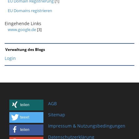
EU Domain Registrierung
[1]
EU Domains registrieren
Eingehende Links
www.google.de
[3]
Verwaltung des Blogs
Login
AGB
teilen
Sitemap
tweet
Impressum & Nutzungsbedingungen
teilen
Datenschutzerklärung