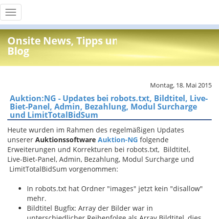
Toggle
navigation
Onsite News, Tipps und Info
Blog
Montag, 18. Mai 2015
Auktion:NG - Updates bei robots.txt, Bildtitel, Live-
Biet-Panel, Admin, Bezahlung, Modul Surcharge
und LimitTotalBidSum
Heute wurden im Rahmen des regelmäßigen Updates
unserer
Auktionssoftware
Auktion-NG
folgende
Erweiterungen und Korrekturen bei robots.txt, Bildtitel,
Live-Biet-Panel, Admin, Bezahlung, Modul Surcharge und
LimitTotalBidSum vorgenommen:
In robots.txt hat Ordner "images" jetzt kein "disallow"
mehr.
Bildtitel Bugfix: Array der Bilder war in
unterschiedlicher Reihenfolge als Array Bildtitel, dies