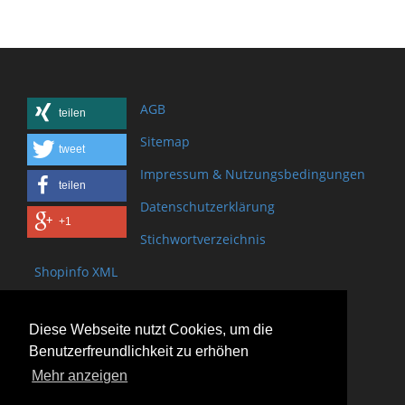
AGB
teilen
Sitemap
tweet
Impressum & Nutzungsbedingungen
teilen
Datenschutzerklärung
+1
Stichwortverzeichnis
Shopinfo XML
Copyright www.onSite.org
Diese Webseite nutzt Cookies, um die
Bischof-Brand Straße 2
Benutzerfreundlichkeit zu erhöhen
61440 Oberursel
Mehr anzeigen
(+49) 6171 - 98 11 80