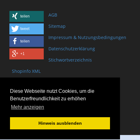
AGB
teilen
Sitemap
tweet
Impressum & Nutzungsbedingungen
teilen
Datenschutzerklärung
+1
Stichwortverzeichnis
Shopinfo XML
Copyright www.onSite.org
Diese Webseite nutzt Cookies, um die
Bischof-Brand Straße 2
Benutzerfreundlichkeit zu erhöhen
61440 Oberursel
Mehr anzeigen
(+49) 6171 - 98 11 80
(+49) 6171 - 98 28 10
Hinweis ausblenden
service@onsite.org