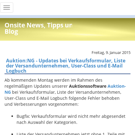
Toggle
navigation
Onsite News, Tipps und Info
Blog
Freitag, 9. Januar 2015
Auktion:NG - Updates bei Verkaufsformular, Liste
der Versandunternehmen, User-Class und E-Mail
Logbuch
Ab kommenden Montag werden im Rahmen des
regelmäßigen Updates unserer
Auktionssoftware
Auktion-
NG
bei Verkaufsformular, Liste der Versandunternehmen,
User-Class und E-Mail Logbuch folgende Fehler behoben
und Verbesserungen vorgenommen:
Bugfix: Verkaufsformular wird nicht mehr abgesendet
nach Auswahl der Kategorien.
Liste der Versandunternehmen jetzt ohne 1. Zeile mit