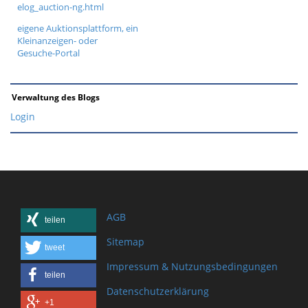
elog_auction-ng.html
eigene Auktionsplattform, ein
Kleinanzeigen- oder
Gesuche-Portal
Verwaltung des Blogs
Login
AGB
teilen
Sitemap
tweet
Impressum & Nutzungsbedingungen
teilen
Datenschutzerklärung
+1