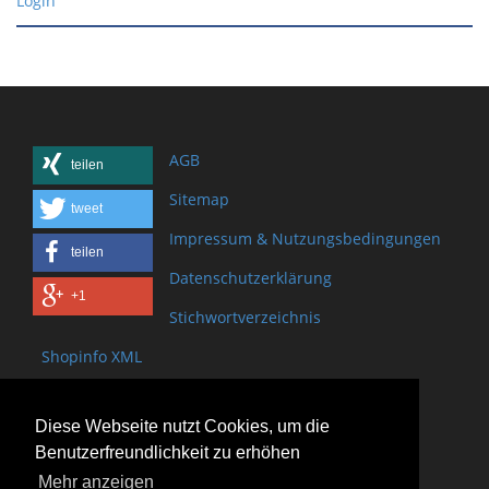
Login
AGB
teilen
Sitemap
tweet
Impressum & Nutzungsbedingungen
teilen
Datenschutzerklärung
+1
Stichwortverzeichnis
Shopinfo XML
Copyright www.onSite.org
Diese Webseite nutzt Cookies, um die
Bischof-Brand Straße 2
Benutzerfreundlichkeit zu erhöhen
61440 Oberursel
Mehr anzeigen