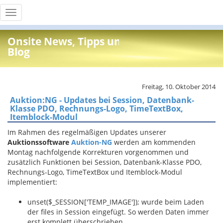
Toggle
navigation
Onsite News, Tipps und Info
Blog
Freitag, 10. Oktober 2014
Auktion:NG - Updates bei Session, Datenbank-
Klasse PDO, Rechnungs-Logo, TimeTextBox,
Itemblock-Modul
Im Rahmen des regelmäßigen Updates unserer
Auktionssoftware
Auktion-NG
werden am kommenden
Montag nachfolgende Korrekturen vorgenommen und
zusätzlich Funktionen bei Session, Datenbank-Klasse PDO,
Rechnungs-Logo, TimeTextBox und Itemblock-Modul
implementiert:
unset($_SESSION['TEMP_IMAGE']); wurde beim Laden
der files in Session eingefügt. So werden Daten immer
erst komplett überschrieben.