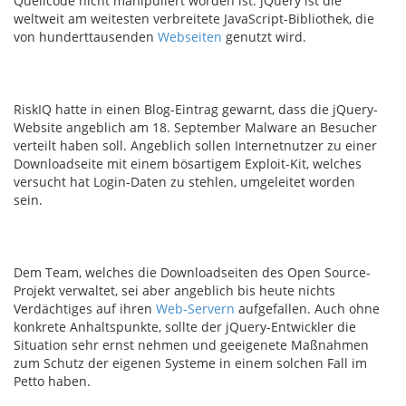
Quellcode
nicht manipuliert
worden ist
.
jQuery
ist die
weltweit am weitesten verbreitete
JavaScript
-
Bibliothek
, die
von h
underttausenden
Webseiten
genutzt wird
.
RiskIQ
hatte in einen
Blog-Eintrag
gewarnt
, dass die
jQuery-
Website angeblich
am 18. September
Malware an Besucher
verteilt haben
soll.
Angeblich sollen Internetnutzer
zu einer
Downloadseite mit einem bösartigem
Exploit-Kit
,
welches
versucht hat
Login-Daten
zu stehlen, umgeleitet worden
sein
.
Dem Team, welches
die Downloadseiten des
Open Source-
Projekt
verwaltet
, sei
aber
angeblich bis heute nichts
Verdächtiges
auf ihren
Web-Servern
aufgefallen
.
Auch ohne
konkrete Anhaltspunkte
,
sollte
der jQuery-Entwickler die
Situation sehr
ernst nehmen und geeigenete Maßn
ahmen
zum Schutz
der
eigenen Systeme
in einem solchen Fall im
Petto haben
.