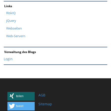
Links
RiskIQ
jQuery
Webseiten
Web-Servern
Verwaltung des Blogs
Login
AGB
teilen
Sitemap
tweet