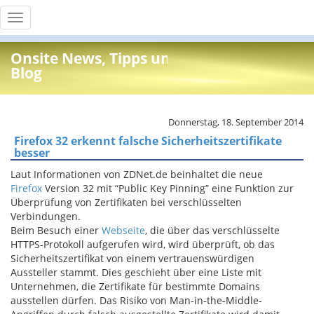
Toggle
navigation
Onsite News, Tipps und Info
Blog
Donnerstag, 18. September 2014
Firefox 32 erkennt falsche Sicherheitszertifikate
besser
Laut Informationen von ZDNet.de beinhaltet die neue
Firefox
Version 32 mit “Public Key Pinning” eine Funktion zur
Überprüfung von Zertifikaten bei verschlüsselten
Verbindungen.
Beim Besuch einer
Webseite
, die
über das
verschlüsselte
HTTPS
-Protokoll aufgerufen wird, wird
überprüft, ob
das
Sicherheitszertifikat
von einem
vertrauenswürdigen
Aussteller
stammt.
Dies geschieht über eine Liste mit
Unternehmen, die Zertifikate für bestimmte Domains
ausstellen dürfen.
Das Risiko
von
Man-in
-the
-Middle-