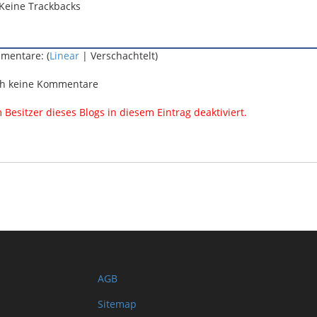
Keine Trackbacks
mentare: (
Linear
| Verschachtelt)
h keine Kommentare
esitzer dieses Blogs in diesem Eintrag deaktiviert.
AGB
Sitemap