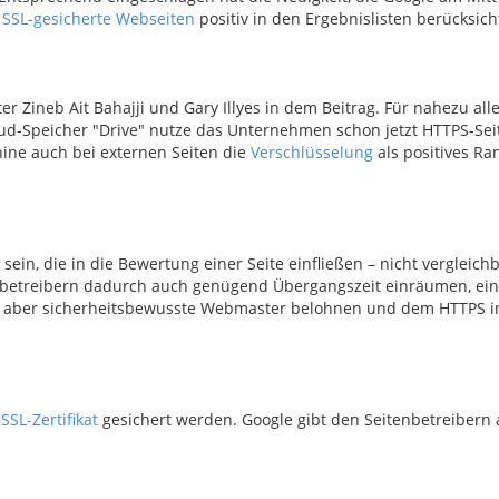
n
SSL-gesicherte Webseiten
positiv in den Ergebnislisten berücksich
ter Zineb Ait Bahajji und Gary Illyes in dem Beitrag. Für nahezu all
oud-Speicher "Drive" nutze das Unternehmen schon jetzt HTTPS-Seit
hine auch bei externen Seiten die
Verschlüsselung
als positives Ra
sein, die in die Bewertung einer Seite einfließen – nicht vergleich
enbetreibern dadurch auch genügend Übergangszeit einräumen, ei
ne aber sicherheitsbewusste Webmaster belohnen und dem HTTPS i
m
SSL-Zertifikat
gesichert werden. Google gibt den Seitenbetreibern 