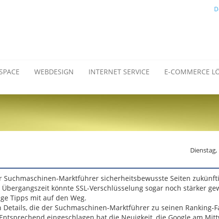
D
SPACE
WEBDESIGN
INTERNET SERVICE
E-COMMERCE L
Dienstag,
r Suchmaschinen-Marktführer sicherheitsbewusste Seiten zukünfti
r Übergangszeit könnte SSL-Verschlüsselung sogar noch stärker ge
ge Tipps mit auf den Weg.
en Details, die der Suchmaschinen-Marktführer zu seinen Ranking-F
. Entsprechend eingeschlagen hat die Neuigkeit, die Google am Mit