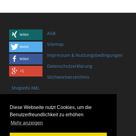
AGB
teilen
Sitemap
tweet
Impressum & Nutzungsbedingungen
teilen
Datenschutzerklärung
+1
Stichwortverzeichnis
Shopinfo XML
Copyright www.onSite.org
Diese Webseite nutzt Cookies, um die
Bischof-Brand Straße 2
Benutzerfreundlichkeit zu erhöhen
61440 Oberursel
Mehr anzeigen
(+49) 6171 - 98 11 80
(+49) 6171 - 98 28 10