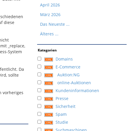
April 2026
März 2026
erschiedenen
uf diese
Das Neueste ...
Älteres ...
nicht
mit _replace,
Kategorien
Press-System
Domains
E-Commerce
entlicht. Da
Auktion:NG
rd, sollte
online-Auktionen
Kundeninformationen
n vorheriges
Presse
Sicherheit
Spam
Studie
Suchmaschinen