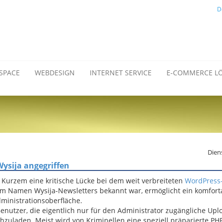
D
SPACE
WEBDESIGN
INTERNET SERVICE
E-COMMERCE L
Diens
ysija angegriffen
 Kurzem eine kritische Lücke bei dem weit verbreiteten
WordPress-
em Namen Wysija-Newsletters bekannt war, ermöglicht ein komfort
ministrationsoberfläche.
nutzer, die eigentlich nur für den Administrator zugängliche Upl
zuladen. Meist wird von Kriminellen eine speziell präparierte PHP