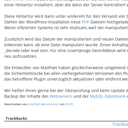
einer Hintertür installiert, über die dann der Server kontrollier
Diese Hintertür wird dann unter anderem für den Versand von 
Stellen der WordPress-Installation neue
PHP
-Dateien hochgelad
Weise infizierten Systems ist sehr mühsam, weil der manipuliert
Zusätzlich wird das Datum der manipulierten und neuen Dateien
erkennen kann, ob eine Datei manipuliert wurde. Einen Anhalts
_decode oder eval sein. Für eine zuverlässige Desinfektion wird
neu aufzusetzen.
Die Entwickler von MailPoet haben glücklicherweise umgehend re
die Sicherheitslücke bei allen vorhergehenden Versionen des Plu
das betroffene Plugin unverzüglich aktualisiert oder entfernt w
Wir helfen Ihnen gerne bei der Überprüfung und beim Update des 
Backup der Inhalte des
Webservers
und der
MySQL-Datenbank
u
Geschrieben von
Jörg Muth
in
Sicherheit
um
06:39
Trackbacks
Trackba