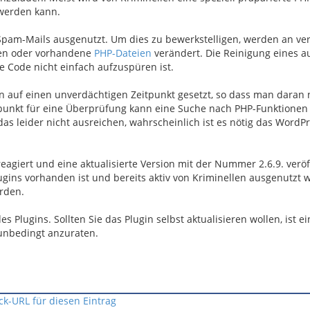
t werden kann.
Spam-Mails ausgenutzt. Um dies zu bewerkstelligen, werden an v
en oder vorhandene
PHP-Dateien
verändert. Die Reinigung eines a
e Code nicht einfach aufzuspüren ist.
 auf einen unverdächtigen Zeitpunkt gesetzt, so dass man daran 
punkt für eine Überprüfung kann eine Suche nach PHP-Funktionen 
 das leider nicht ausreichen, wahrscheinlich ist es nötig das Word
agiert und eine aktualisierte Version mit der Nummer 2.6.9. veröff
gins vorhanden ist und bereits aktiv von Kriminellen ausgenutzt wi
erden.
Plugins. Sollten Sie das Plugin selbst aktualisieren wollen, ist ei
nbedingt anzuraten.
ck-URL für diesen Eintrag