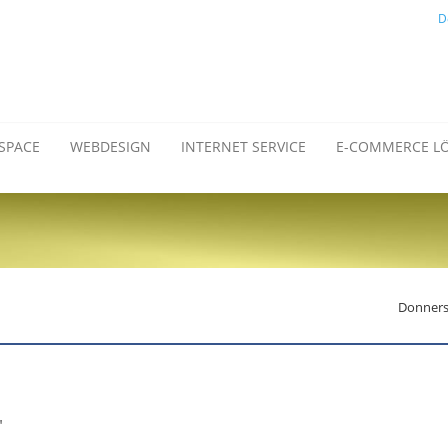
D
SPACE
WEBDESIGN
INTERNET SERVICE
E-COMMERCE L
Donnerst
:
"