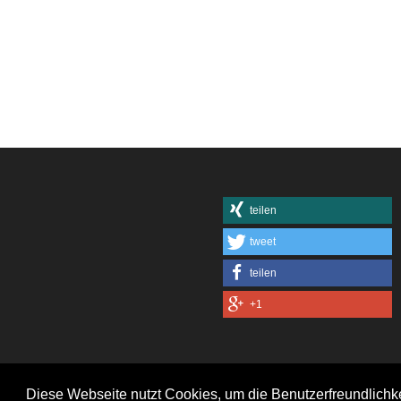
teilen
tweet
teilen
+1
Diese Webseite nutzt Cookies, um die Benutzerfreundlichk